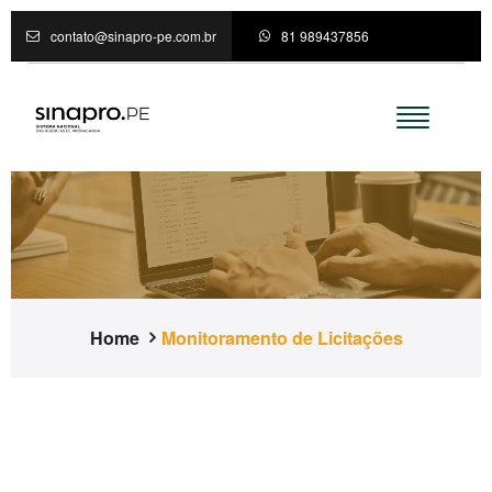
contato@sinapro-pe.com.br
81 989437856
Home
Monitoramento de Licitações