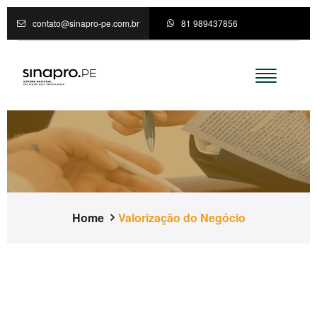
contato@sinapro-pe.com.br
81 989437856
Home
Valorização do Negócio