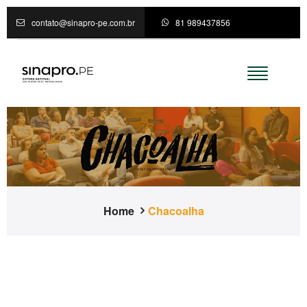
contato@sinapro-pe.com.br
81 989437856
Home
Chacoalha