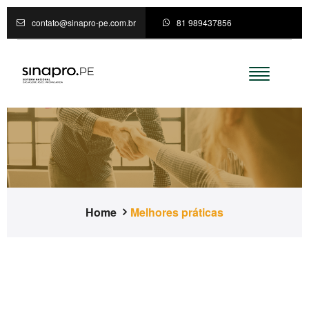
contato@sinapro-pe.com.br
81 989437856
Home
Melhores práticas