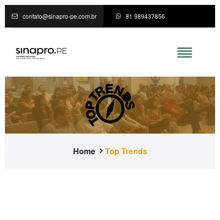
contato@sinapro-pe.com.br
81 989437856
Home
Top Trends