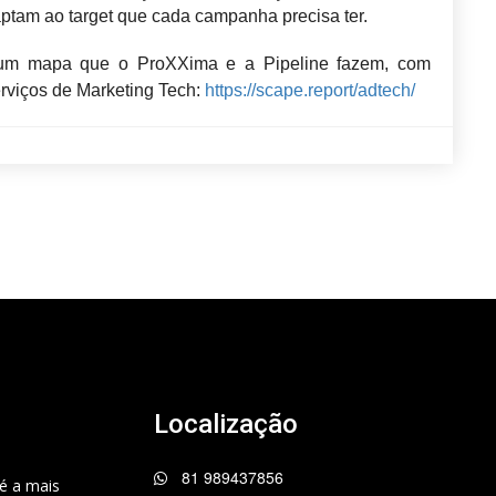
ptam ao target que cada campanha precisa ter.
, um mapa que o ProXXima e a Pipeline fazem, com
rviços de Marketing Tech:
https://scape.report/adtech/
Localização
81 989437856
é a mais