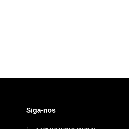
Siga-nos
linkedin.com/company/sinapro-pe